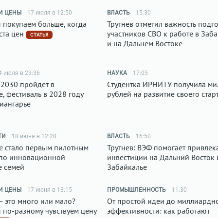
И ЦЕНЫ
17 июля в 12:50
ВЛАСТЬ
15:30
 покупаем больше, когда
Трутнев отметил важность подг
ста цен
участников СВО к работе в Заб
СТАТЬЯ
и на Дальнем Востоке
4 июля в 23:36
НАУКА
17:05
-2030 пройдёт в
Студентка ИРНИТУ получила м
, фестиваль в 2028 году
рублей на развитие своего стар
иангарье
ТИ
18 июня в 12:28
ВЛАСТЬ
16:50
е стало первым пилотным
Трутнев: ВЭФ помогает привлек
по инновационной
инвестиции на Дальний Восток 
 семей
Забайкалье
И ЦЕНЫ
17 июня в 13:15
ПРОМЫШЛЕННОСТЬ
11:30
— это много или мало?
От простой идеи до миллиардн
 по-разному чувствуем цену
эффективности: как работают