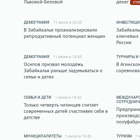
Львовой‑Беловой
денег
СТА
ДЕМОГРАФИЯ
11 июня в 20:05
ИНВЕСТИЦИ
В Забайкалье проанализировали
Забайкаль
репродуктивный потенциал женщин
ключевых 
России
ДЕМОГРАФИЯ
11 июня в 10:45
ТУРНИРЫ И
Осипов призвал молодёжь
В Агинско
Забайкалья раньше задумываться о
соревнова
семье и детях
СЕМЬЯ И ДЕТИ
1 июня в 18:30
МЕЖДУНАР
СОТРУДНИЧ
Только четверть читинцев считает
Предприни
современных детей счастливее себя в
производс
детстве
полуфабри
МУНИЦИПАЛИТЕТЫ
1 июня в 16:45
ТУРИЗМ
1 