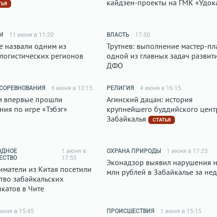
кайдзен-проекты на ГМК «Удок
ТЬЯ
И
11 июня в 11:20
ВЛАСТЬ
17:50
е назвали одним из
Трутнев: выполнение мастер-пл
логистических регионов
одной из главных задач развит
ДФО
 СОРЕВНОВАНИЯ
6 июня в 12:15
РЕЛИГИЯ
4 июня в 16:15
м впервые прошли
Агинский дацан: история
ния по игре «Тэбэг»
крупнейшего буддийского цент
Забайкалья
СТАТЬЯ
ОДНОЕ
1 июня в
ОХРАНА ПРИРОДЫ
1 июня в 17:25
ЕСТВО
17:55
Эконадзор выявил нарушения н
матели из Китая посетили
млн рублей в Забайкалье за не
тво забайкальских
катов в Чите
июня в 15:45
ПРОИСШЕСТВИЯ
1 июня в 15:15