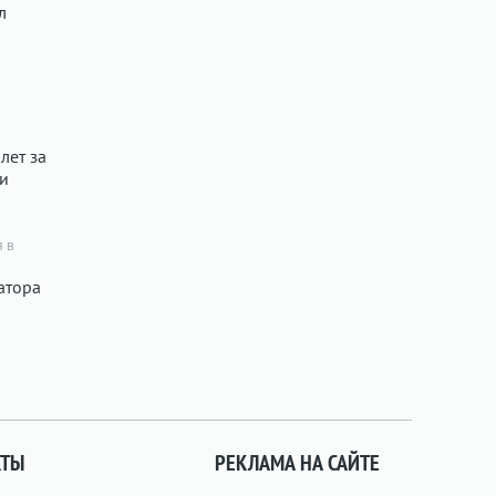
л
лет за
ти
я в
атора
КТЫ
РЕКЛАМА НА САЙТЕ