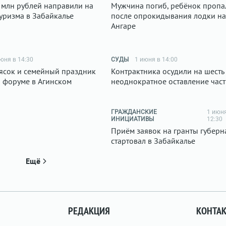
 млн рублей направили на
Мужчина погиб, ребёнок пропа
туризма в Забайкалье
после опрокидывания лодки на
Ангаре
юня в 14:30
СУДЫ
1 июня в 14:00
ясок и семейный праздник
Контрактника осудили на шесть 
 форуме в Агинском
неоднократное оставление час
ГРАЖДАНСКИЕ
1 июн
ИНИЦИАТИВЫ
12:30
Приём заявок на гранты губерн
стартовал в Забайкалье
Ещё
РЕДАКЦИЯ
КОНТА