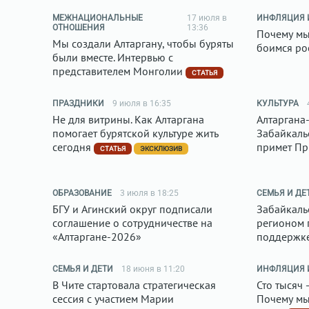
МЕЖНАЦИОНАЛЬНЫЕ
17 июля в
ИНФЛЯЦИЯ 
ОТНОШЕНИЯ
13:36
Почему мы
Мы создали Алтаргану, чтобы буряты
боимся ро
были вместе. Интервью с
представителем Монголии
СТАТЬЯ
ПРАЗДНИКИ
9 июля в 16:35
КУЛЬТУРА
Не для витрины. Как Алтаргана
Алтаргана
помогает бурятской культуре жить
Забайкалье
сегодня
примет Пр
СТАТЬЯ
ЭКСКЛЮЗИВ
ОБРАЗОВАНИЕ
3 июля в 18:25
СЕМЬЯ И ДЕ
БГУ и Агинский округ подписали
Забайкаль
соглашение о сотрудничестве на
регионом 
«Алтаргане-2026»
поддержке
СЕМЬЯ И ДЕТИ
18 июня в 11:20
ИНФЛЯЦИЯ 
В Чите стартовала стратегическая
Сто тысяч 
сессия с участием Марии
Почему мы