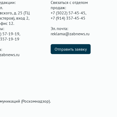
едакции:
Связаться с отделом
л.
продаж:
ского, д. 25 (ТЦ
+7 (3022) 57-45-45,
стеров), вход 2,
+7 (914) 357-45-45
офис 12.
ы:
Эл. почта:
) 57-19-19,
reklama@zabnews.ru
 357-19-19
Отправить заявку
а:
zabnews.ru
муникаций (Роскомнадзор).