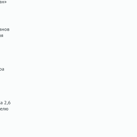
ан»
анов
ия
ра
а 2,6
делю