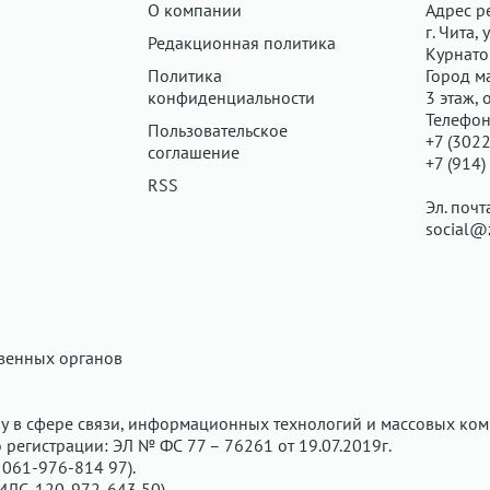
О компании
Адрес р
г. Чита, у
Редакционная политика
Курнатов
Политика
Город ма
конфиденциальности
3 этаж, 
Телефон
Пользовательское
+7 (3022
соглашение
+7 (914)
RSS
Эл. почт
social@
твенных органов
у в сфере связи, информационных технологий и массовых ком
регистрации: ЭЛ № ФС 77 – 76261 от 19.07.2019г.
061-976-814 97).
ИЛС-120-972-643 50).