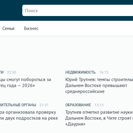
Семья
Бизнес
ТИ
22:30
НЕДВИЖИМОСТЬ
16:15
цы смогут побороться за
Юрий Трутнев: темпы строитель
тец года — 2026»
Дальнем Востоке превышают
среднероссийские
НИТЕЛЬНЫЕ ОРГАНЫ
21:31
ОБРАЗОВАНИЕ
13:15
ра организовала проверку
Трутнев отметил развитие науки
ли двух подростков на реке
Дальнем Востоке, в Чите строят
«Даурия»