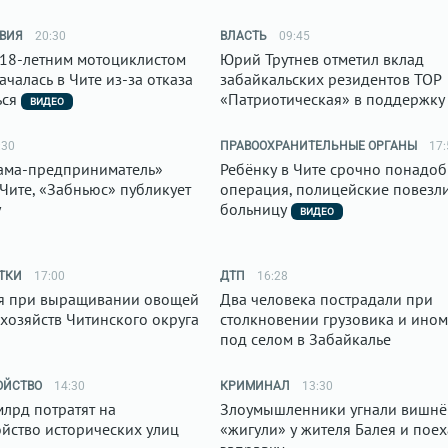
ВИЯ
20:30
ВЛАСТЬ
09:45
 18-летним мотоциклистом
Юрий Трутнев отметил вклад
ачалась в Чите из-за отказа
забайкальских резидентов ТОР
ься
«Патриотическая» в поддержку
ВИДЕО
:30
ПРАВООХРАНИТЕЛЬНЫЕ ОРГАНЫ
17:
ама-предприниматель»
Ребёнку в Чите срочно понадоб
 Чите, «Забньюс» публикует
операция, полицейские повезли
у
больницу
ВИДЕО
ТКИ
17:00
ДТП
16:28
я при выращивании овощей
Два человека пострадали при
 хозяйств Читинского округа
столкновении грузовика и ино
под селом в Забайкалье
ОЙСТВО
14:30
КРИМИНАЛ
13:30
млрд потратят на
Злоумышленники угнали вишн
ойство исторических улиц
«жигули» у жителя Балея и поех