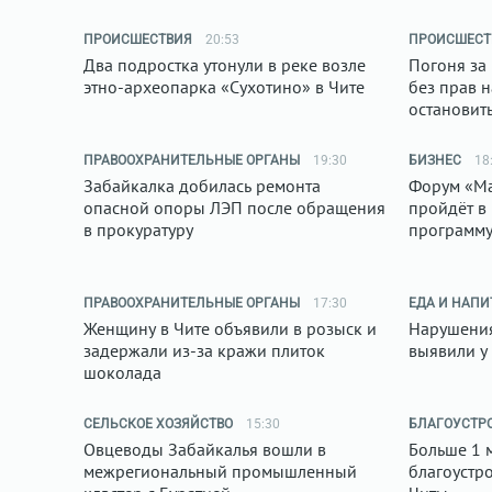
ПРОИСШЕСТВИЯ
20:53
ПРОИСШЕСТ
Два подростка утонули в реке возле
Погоня за
этно-археопарка «Сухотино» в Чите
без прав н
остановит
ПРАВООХРАНИТЕЛЬНЫЕ ОРГАНЫ
19:30
БИЗНЕС
18
Забайкалка добилась ремонта
Форум «М
опасной опоры ЛЭП после обращения
пройдёт в
в прокуратуру
программ
ПРАВООХРАНИТЕЛЬНЫЕ ОРГАНЫ
17:30
ЕДА И НАПИ
Женщину в Чите объявили в розыск и
Нарушени
задержали из-за кражи плиток
выявили у
шоколада
СЕЛЬСКОЕ ХОЗЯЙСТВО
15:30
БЛАГОУСТР
Овцеводы Забайкалья вошли в
Больше 1 
межрегиональный промышленный
благоустр