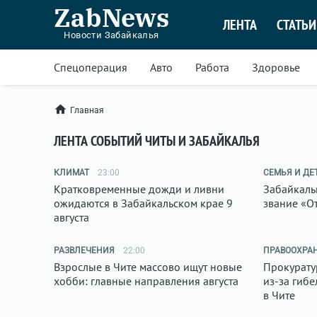
ZabNews
ЛЕНТА
СТАТЬИ
Новости Забайкалья
Спецоперация
Авто
Работа
Здоровье
Главная
ЛЕНТА СОБЫТИЙ ЧИТЫ И ЗАБАЙКАЛЬЯ
КЛИМАТ
23:00
СЕМЬЯ И ДЕ
Кратковременные дожди и ливни
Забайкаль
ожидаются в Забайкальском крае 9
звание «О
августа
РАЗВЛЕЧЕНИЯ
22:00
ПРАВООХРА
Взрослые в Чите массово ищут новые
Прокурату
хобби: главные направления августа
из-за гибе
в Чите