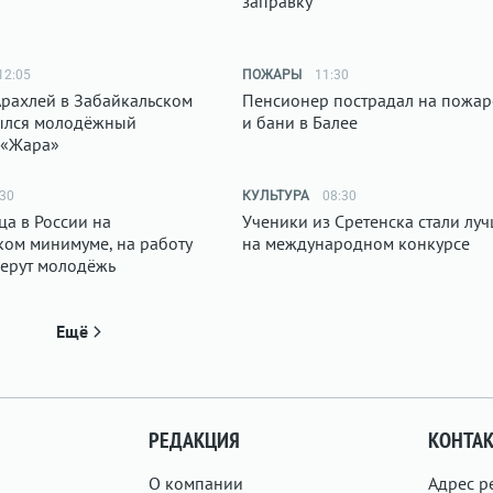
заправку
12:05
ПОЖАРЫ
11:30
Арахлей в Забайкальском
Пенсионер пострадал на пожар
ылся молодёжный
и бани в Балее
 «Жара»
:30
КУЛЬТУРА
08:30
ца в России на
Ученики из Сретенска стали лу
ком минимуме, на работу
на международном конкурсе
берут молодёжь
Ещё
РЕДАКЦИЯ
КОНТА
О компании
Адрес р