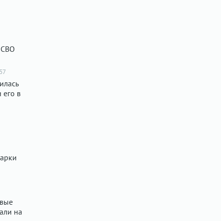
 СВО
57
илась
 его в
марки
ёвые
али на