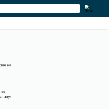
ства на
 на
 кампус