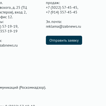
л.
продаж:
ского, д. 25 (ТЦ
+7 (3022) 57-45-45,
стеров), вход 2,
+7 (914) 357-45-45
офис 12.
ы:
Эл. почта:
) 57-19-19,
reklama@zabnews.ru
 357-19-19
Отправить заявку
а:
zabnews.ru
муникаций (Роскомнадзор).