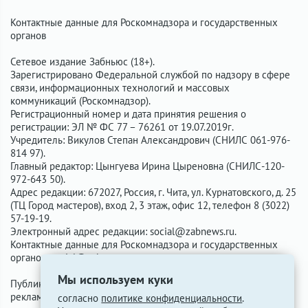
Контактные данные для Роскомнадзора и государственных
органов
Сетевое издание Забньюс (18+).
Зарегистрировано Федеральной службой по надзору в сфере
связи, информационных технологий и массовых
коммуникаций (Роскомнадзор).
Регистрационный номер и дата принятия решения о
регистрации: ЭЛ № ФС 77 – 76261 от 19.07.2019г.
Учредитель: Викулов Степан Александрович (СНИЛС 061-976-
814 97).
Главный редактор: Цынгуева Ирина Цыреновна (СНИЛС-120-
972-643 50).
Адрес редакции: 672027, Россия, г. Чита, ул. Курнатовского, д. 25
(ТЦ Город мастеров), вход 2, 3 этаж, офис 12, телефон 8 (3022)
57-19-19.
Электронный адрес редакции:
social@zabnews.ru
.
Контактные данные для Роскомнадзора и государственных
органов:
social@zabnews.ru
.
Мы используем куки
Публикации с пометками «Реклама», «Выборы» оплачены
рекламодателем. Редакция сайта не несёт ответственности за
согласно
политике конфиденциальности
.