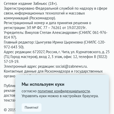
Сетевое издание Забньюс (18+).
Зарегистрировано Федеральной службой по надзору в сфере
связи, информационных технологий и массовых
коммуникаций (Роскомнадзор).
Регистрационный номер и дата принятия решения о
регистрации: ЭЛ № ФС 77 – 76261 от 19.07.2019г.
Учредитель: Викулов Степан Александрович (СНИЛС 061-976-
814 97).
Главный редактор: Цынгуева Ирина Цыреновна (СНИЛС-120-
972-643 50).
Адрес редакции: 672027, Россия, г. Чита, ул. Курнатовского, д. 25
(ТЦ Город мастеров), вход 2, 3 этаж, офис 12, телефон 8 (3022)
57-19-19.
Электронный адрес редакции:
social@zabnews.ru
.
Контактные данные для Роскомнадзора и государственных
органов:
social@zabnews.ru
.
Мы используем куки
Публикации с пометками «Реклама», «Выборы» оплачены
рекламодателем. Редакция сайта не несёт ответственности за
согласно
политике конфиденциальности
.
достоверность информации, содержащейся в рекламных
Управлять куки можно в настройках браузера.
текстах.
Понятно!
© 2019-2026 ZabNews