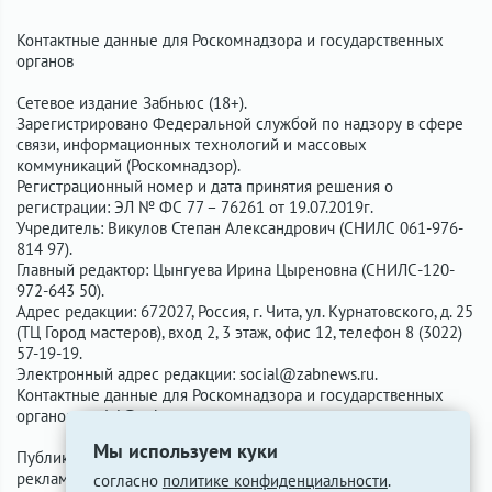
Контактные данные для Роскомнадзора и государственных
органов
Сетевое издание Забньюс (18+).
Зарегистрировано Федеральной службой по надзору в сфере
связи, информационных технологий и массовых
коммуникаций (Роскомнадзор).
Регистрационный номер и дата принятия решения о
регистрации: ЭЛ № ФС 77 – 76261 от 19.07.2019г.
Учредитель: Викулов Степан Александрович (СНИЛС 061-976-
814 97).
Главный редактор: Цынгуева Ирина Цыреновна (СНИЛС-120-
972-643 50).
Адрес редакции: 672027, Россия, г. Чита, ул. Курнатовского, д. 25
(ТЦ Город мастеров), вход 2, 3 этаж, офис 12, телефон 8 (3022)
57-19-19.
Электронный адрес редакции:
social@zabnews.ru
.
Контактные данные для Роскомнадзора и государственных
органов:
social@zabnews.ru
.
Мы используем куки
Публикации с пометками «Реклама», «Выборы» оплачены
рекламодателем. Редакция сайта не несёт ответственности за
согласно
политике конфиденциальности
.