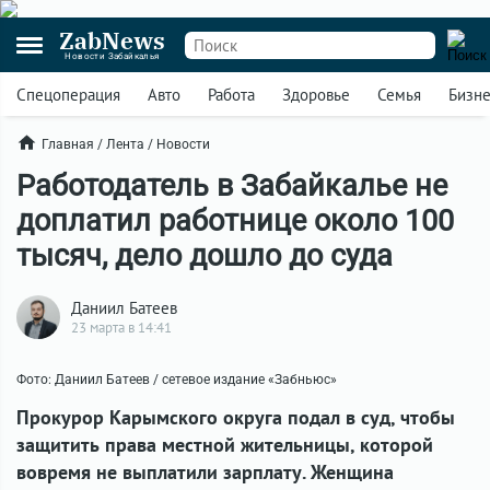
ZabNews
Новости Забайкалья
Спецоперация
Авто
Работа
Здоровье
Семья
Бизн
Главная
/
Лента
/
Новости
Работодатель в Забайкалье не
доплатил работнице около 100
тысяч, дело дошло до суда
Даниил Батеев
23 марта в 14:41
Фото: Даниил Батеев / сетевое издание «Забньюс»
Прокурор Карымского округа подал в суд, чтобы
защитить права местной жительницы, которой
вовремя не выплатили зарплату. Женщина