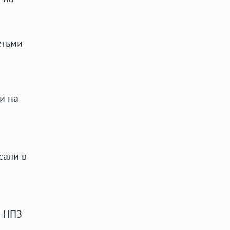
етьми
и на
сали в
и-НПЗ