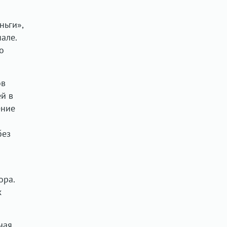
ньги»,
але.
о
ов
й в
ение
без
ора.
х
чая