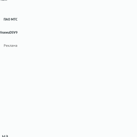
ПАО МТС
2VfnxwuDSV9
Реклама
 на