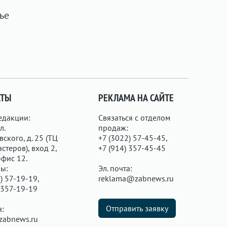
ье
КТЫ
РЕКЛАМА НА САЙТЕ
едакции:
Связаться с отделом
л.
продаж:
ского, д. 25 (ТЦ
+7 (3022) 57-45-45,
стеров), вход 2,
+7 (914) 357-45-45
офис 12.
ы:
Эл. почта:
) 57-19-19,
reklama@zabnews.ru
 357-19-19
Отправить заявку
а:
zabnews.ru