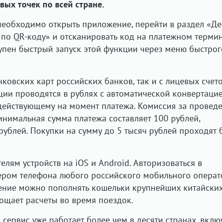
вых точек по всей стране.
необходимо открыть приложение, перейти в раздел «Де
по QR-коду» и отсканировать код на платежном термин
упен быстрый запуск этой функции через меню быстрог
ковских карт российских банков, так и с лицевых счет
ции проводятся в рублях с автоматической конвертацие
 действующему на момент платежа. Комиссия за провед
инимальная сумма платежа составляет 100 рублей,
рублей. Покупки на сумму до 5 тысяч рублей проходят 
елям устройств на iOS и Android. Авторизоваться в
ром телефона любого российского мобильного операт
жение можно пополнять кошельки крупнейших китайски
рощает расчеты во время поездок.
сервис уже работает более чем в десяти странах, вклю