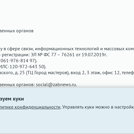
твенных органов
у в сфере связи, информационных технологий и массовых ком
регистрации: ЭЛ № ФС 77 – 76261 от 19.07.2019г.
061-976-814 97).
ИЛС-120-972-643 50).
вского, д. 25 (ТЦ Город мастеров), вход 2, 3 этаж, офис 12, теле
твенных органов:
social@zabnews.ru
.
чены рекламодателем. Редакция сайта не несёт ответственнос
зуем куки
литике конфиденциальности
. Управлять куки можно в настройк