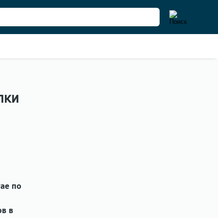
пки
тае по
ов в