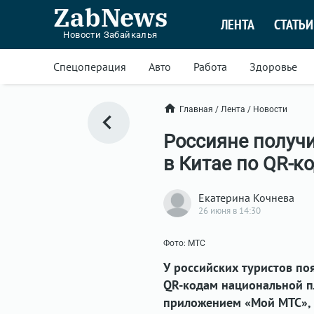
ZabNews
ЛЕНТА
СТАТЬИ
Новости Забайкалья
Спецоперация
Авто
Работа
Здоровье
Главная
/
Лента
/
Новости
Россияне получ
в Китае по QR-к
Екатерина Кочнева
26 июня в 14:30
Фото: МТС
У российских туристов по
QR-кодам национальной п
приложением «Мой МТС», 