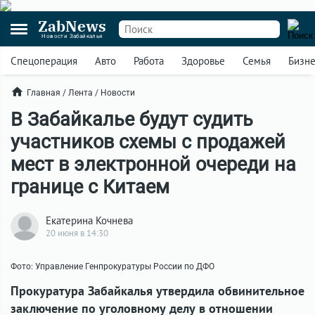
ZabNews
Новости Забайкалья
Спецоперация
Авто
Работа
Здоровье
Семья
Бизн
Главная
/
Лента
/
Новости
В Забайкалье будут судить
участников схемы с продажей
мест в электронной очереди на
границе с Китаем
Екатерина Кочнева
20 июня в 14:30
Фото: Управление Генпрокуратуры России по ДФО
Прокуратура Забайкалья утвердила обвинительное
заключение по уголовному делу в отношении