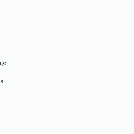
це
 в