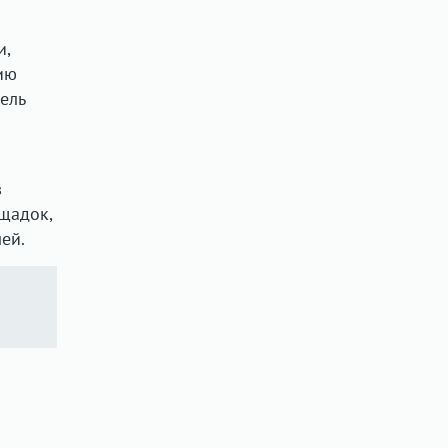
и,
ию
ель
в
щадок,
ей.