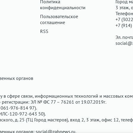
Политика
Город ма
конфиденциальности
3 этаж, 
Телефон
Пользовательское
+7 (3022
соглашение
+7 (914)
RSS
Эл. почт
social@
твенных органов
у в сфере связи, информационных технологий и массовых ком
регистрации: ЭЛ № ФС 77 – 76261 от 19.07.2019г.
061-976-814 97).
ИЛС-120-972-643 50).
вского, д. 25 (ТЦ Город мастеров), вход 2, 3 этаж, офис 12, теле
твенных органов:
social@zabnews.ru
.