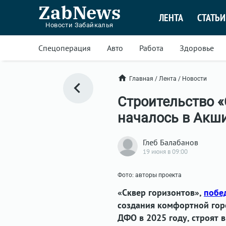
ZabNews
ЛЕНТА
СТАТЬИ
Новости Забайкалья
Спецоперация
Авто
Работа
Здоровье
Главная
/
Лента
/
Новости
Строительство «
началось в Акш
Глеб Балабанов
19 июня в 09:00
Фото: авторы проекта
«Сквер горизонтов»,
побе
создания комфортной гор
ДФО в 2025 году, строят 