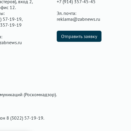
стеров), вход 2,
+7 (914) 357-45-45
офис 12.
ы:
Эл. почта:
) 57-19-19,
reklama@zabnews.ru
 357-19-19
Отправить заявку
а:
zabnews.ru
муникаций (Роскомнадзор).
фон 8 (3022) 57-19-19.