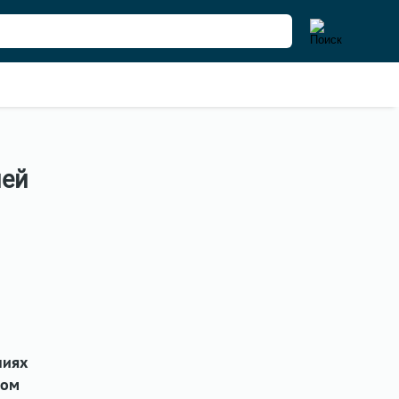
лей
ниях
ном