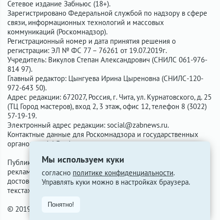
Сетевое издание Забньюс (18+).
Зарегистрировано Федеральной службой по надзору в сфере
связи, информационных технологий и массовых
коммуникаций (Роскомнадзор).
Регистрационный номер и дата принятия решения о
регистрации: ЭЛ № ФС 77 – 76261 от 19.07.2019г.
Учредитель: Викулов Степан Александрович (СНИЛС 061-976-
814 97).
Главный редактор: Цынгуева Ирина Цыреновна (СНИЛС-120-
972-643 50).
Адрес редакции: 672027, Россия, г. Чита, ул. Курнатовского, д. 25
(ТЦ Город мастеров), вход 2, 3 этаж, офис 12, телефон 8 (3022)
57-19-19.
Электронный адрес редакции:
social@zabnews.ru
.
Контактные данные для Роскомнадзора и государственных
органов:
social@zabnews.ru
.
Мы используем куки
Публикации с пометками «Реклама», «Выборы» оплачены
рекламодателем. Редакция сайта не несёт ответственности за
согласно
политике конфиденциальности
.
достоверность информации, содержащейся в рекламных
Управлять куки можно в настройках браузера.
текстах.
Понятно!
© 2019-2026 ZabNews