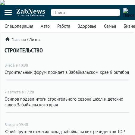
ZabNews
Новости Забайкалья
Спецоперация
Авто
Работа
Здоровье
Семья
Бизн
Главная
/
Лента
СТРОИТЕЛЬСТВО
Вчера в 10:30
Строительный форум пройдёт в Забайкальском крае 8 октября
7 августа в 17:20
Осипов подвёл итоги строительного сезона школ и детских
садов Забайкальского края
Вчера в 09:45
Юрий Трутнев отметил вклад забайкальских резидентов ТОР