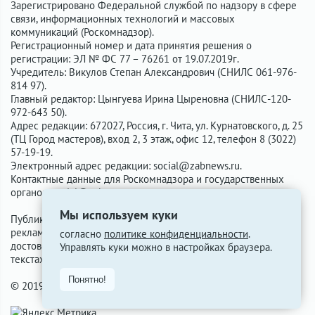
Зарегистрировано Федеральной службой по надзору в сфере
связи, информационных технологий и массовых
коммуникаций (Роскомнадзор).
Регистрационный номер и дата принятия решения о
регистрации: ЭЛ № ФС 77 – 76261 от 19.07.2019г.
Учредитель: Викулов Степан Александрович (СНИЛС 061-976-
814 97).
Главный редактор: Цынгуева Ирина Цыреновна (СНИЛС-120-
972-643 50).
Адрес редакции: 672027, Россия, г. Чита, ул. Курнатовского, д. 25
(ТЦ Город мастеров), вход 2, 3 этаж, офис 12, телефон 8 (3022)
57-19-19.
Электронный адрес редакции:
social@zabnews.ru
.
Контактные данные для Роскомнадзора и государственных
органов:
social@zabnews.ru
.
Мы используем куки
Публикации с пометками «Реклама», «Выборы» оплачены
рекламодателем. Редакция сайта не несёт ответственности за
согласно
политике конфиденциальности
.
достоверность информации, содержащейся в рекламных
Управлять куки можно в настройках браузера.
текстах.
Понятно!
© 2019-2026 ZabNews