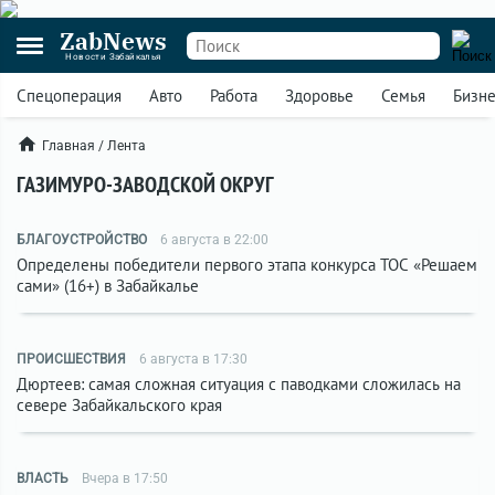
ZabNews
Новости Забайкалья
Спецоперация
Авто
Работа
Здоровье
Семья
Бизн
Главная
/
Лента
ГАЗИМУРО-ЗАВОДСКОЙ ОКРУГ
БЛАГОУСТРОЙСТВО
6 августа в 22:00
Определены победители первого этапа конкурса ТОС «Решаем
сами» (16+) в Забайкалье
ПРОИСШЕСТВИЯ
6 августа в 17:30
Дюртеев: самая сложная ситуация с паводками сложилась на
севере Забайкальского края
ВЛАСТЬ
Вчера в 17:50