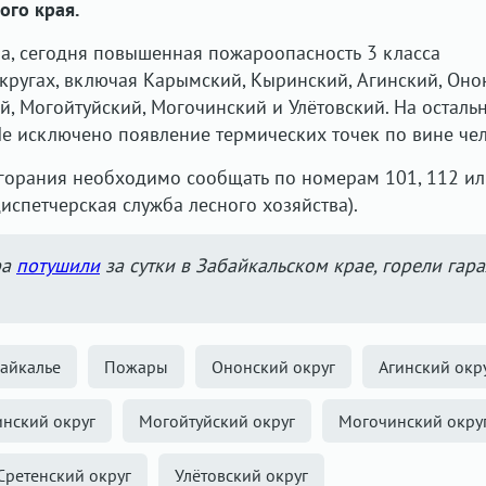
ого края.
а, сегодня повышенная пожароопасность 3 класса
округах, включая Карымский, Кыринский, Агинский, Оно
й, Могойтуйский, Могочинский и Улётовский. На осталь
Не исключено появление термических точек по вине чел
згорания необходимо сообщать по номерам 101, 112 и
испетчерская служба лесного хозяйства).
ра
потушили
за сутки в Забайкальском крае, горели гар
айкалье
Пожары
Ононский округ
Агинский окр
нский округ
Могойтуйский округ
Могочинский окру
Сретенский округ
Улётовский округ