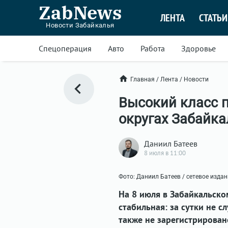
ZabNews
ЛЕНТА
СТАТЬИ
Новости Забайкалья
Спецоперация
Авто
Работа
Здоровье
Главная
/
Лента
/
Новости
Высокий класс 
округах Забайка
Даниил Батеев
8 июля в 11:00
Фото: Даниил Батеев / сетевое изда
На 8 июля в Забайкальско
стабильная: за сутки не 
также не зарегистрирован