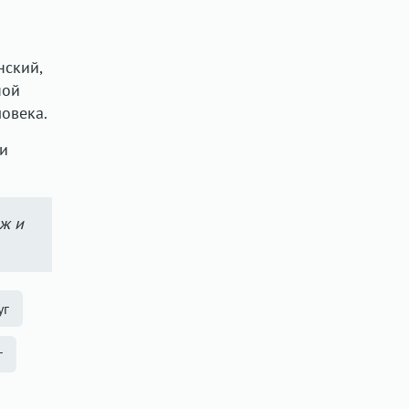
нский,
ной
овека.
ли
аж и
уг
г