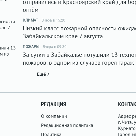
отправились в Красноярский край для бо
огнём
КЛИМАТ
Вчера в 15:20
Низкий класс пожарной опасности ожидае
Забайкальском крае 7 августа
ПОЖАРЫ
Вчера в 09:30
За сутки в Забайкалье потушили 13 техно
пожаров: в одном из случаев горел гараж
Ещё
РЕДАКЦИЯ
КОНТА
О компании
Адрес р
г. Чита, у
Редакционная политика
Курнатов
Политика
Город ма