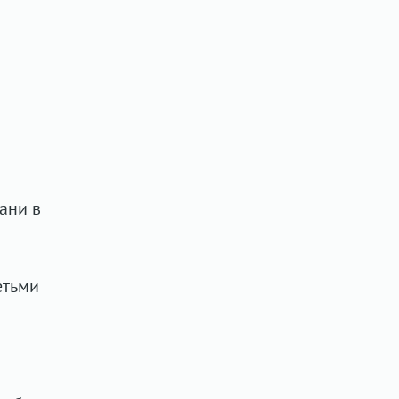
ани в
етьми