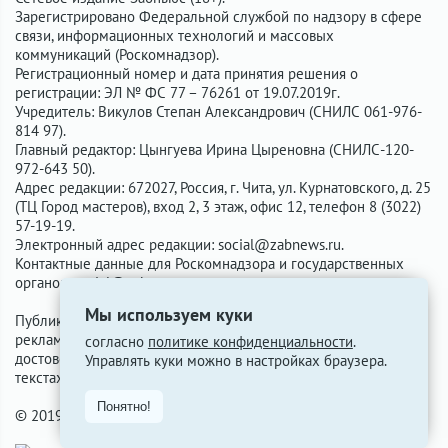
Зарегистрировано Федеральной службой по надзору в сфере
связи, информационных технологий и массовых
коммуникаций (Роскомнадзор).
Регистрационный номер и дата принятия решения о
регистрации: ЭЛ № ФС 77 – 76261 от 19.07.2019г.
Учредитель: Викулов Степан Александрович (СНИЛС 061-976-
814 97).
Главный редактор: Цынгуева Ирина Цыреновна (СНИЛС-120-
972-643 50).
Адрес редакции: 672027, Россия, г. Чита, ул. Курнатовского, д. 25
(ТЦ Город мастеров), вход 2, 3 этаж, офис 12, телефон 8 (3022)
57-19-19.
Электронный адрес редакции:
social@zabnews.ru
.
Контактные данные для Роскомнадзора и государственных
органов:
social@zabnews.ru
.
Мы используем куки
Публикации с пометками «Реклама», «Выборы» оплачены
рекламодателем. Редакция сайта не несёт ответственности за
согласно
политике конфиденциальности
.
достоверность информации, содержащейся в рекламных
Управлять куки можно в настройках браузера.
текстах.
Понятно!
© 2019-2026 ZabNews