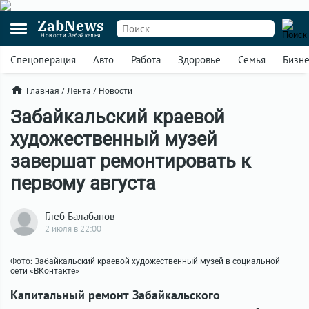
ZabNews
Новости Забайкалья
Спецоперация
Авто
Работа
Здоровье
Семья
Бизн
Главная
/
Лента
/
Новости
Забайкальский краевой
художественный музей
завершат ремонтировать к
первому августа
Глеб Балабанов
2 июля в 22:00
Фото: Забайкальский краевой художественный музей в социальной
сети «ВКонтакте»
Капитальный ремонт Забайкальского