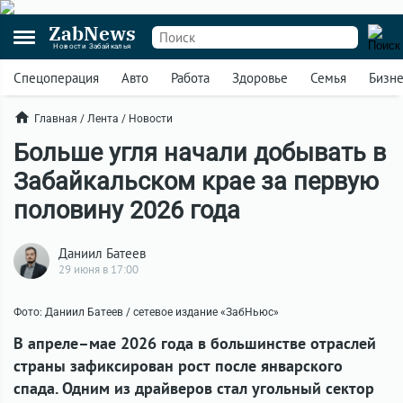
ZabNews
Новости Забайкалья
Спецоперация
Авто
Работа
Здоровье
Семья
Бизн
Главная
/
Лента
/
Новости
Больше угля начали добывать в
Забайкальском крае за первую
половину 2026 года
Даниил Батеев
29 июня в 17:00
Фото: Даниил Батеев / сетевое издание «ЗабНьюс»
В апреле–мае 2026 года в большинстве отраслей
страны зафиксирован рост после январского
спада. Одним из драйверов стал угольный сектор