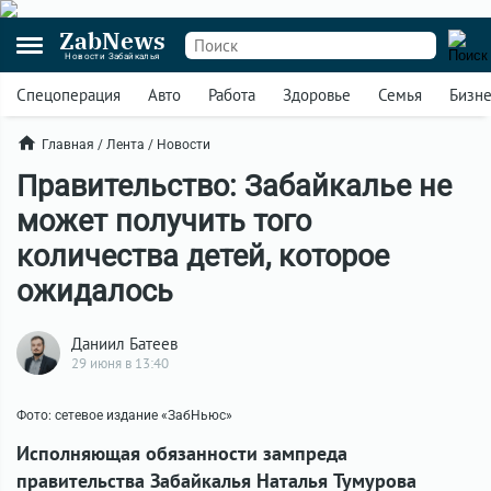
ZabNews
Новости Забайкалья
Спецоперация
Авто
Работа
Здоровье
Семья
Бизн
Главная
/
Лента
/
Новости
Правительство: Забайкалье не
может получить того
количества детей, которое
ожидалось
Даниил Батеев
29 июня в 13:40
Фото: сетевое издание «ЗабНьюс»
Исполняющая обязанности зампреда
правительства Забайкалья Наталья Тумурова