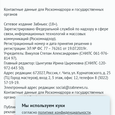
Контактные данные для Роскомнадзора и государственных
органов
Сетевое издание Забньюс (18+).
Зарегистрировано Федеральной службой по надзору в сфере
связи, информационных технологий и массовых
коммуникаций (Роскомнадзор).
Регистрационный номер и дата принятия решения о
регистрации: ЭЛ № ФС 77 – 76261 от 19.07.2019г.
Учредитель: Викулов Степан Александрович (СНИЛС 061-976-
814 97).
Главный редактор: Цынгуева Ирина Цыреновна (СНИЛС-120-
972-643 50).
Адрес редакции: 672027, Россия, г. Чита, ул. Курнатовского, д. 25
(ТЦ Город мастеров), вход 2, 3 этаж, офис 12, телефон 8 (3022)
57-19-19.
Электронный адрес редакции:
social@zabnews.ru
.
Контактные данные для Роскомнадзора и государственных
органов:
social@zabnews.ru
.
Мы используем куки
Публикации с пометками «Реклама», «Выборы» оплачены
рекламодателем. Редакция сайта не несёт ответственности за
согласно
политике конфиденциальности
.