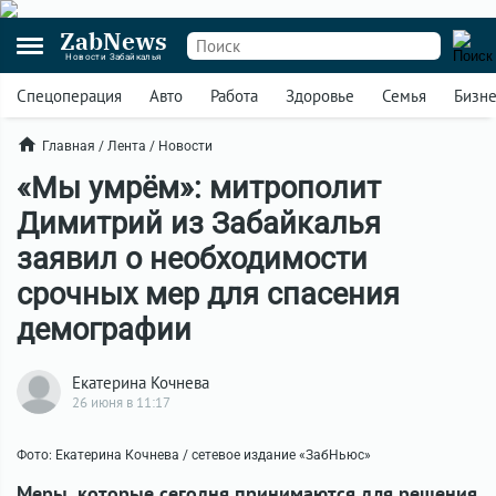
ZabNews
Новости Забайкалья
Спецоперация
Авто
Работа
Здоровье
Семья
Бизн
Главная
/
Лента
/
Новости
«Мы умрём»: митрополит
Димитрий из Забайкалья
заявил о необходимости
срочных мер для спасения
демографии
Екатерина Кочнева
26 июня в 11:17
Фото: Екатерина Кочнева / сетевое издание «ЗабНьюс»
Меры, которые сегодня принимаются для решения