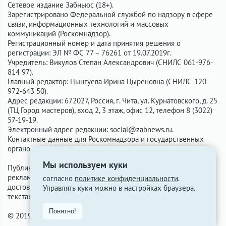
Сетевое издание Забньюс (18+).
Зарегистрировано Федеральной службой по надзору в сфере
связи, информационных технологий и массовых
коммуникаций (Роскомнадзор).
Регистрационный номер и дата принятия решения о
регистрации: ЭЛ № ФС 77 – 76261 от 19.07.2019г.
Учредитель: Викулов Степан Александрович (СНИЛС 061-976-
814 97).
Главный редактор: Цынгуева Ирина Цыреновна (СНИЛС-120-
972-643 50).
Адрес редакции: 672027, Россия, г. Чита, ул. Курнатовского, д. 25
(ТЦ Город мастеров), вход 2, 3 этаж, офис 12, телефон 8 (3022)
57-19-19.
Электронный адрес редакции:
social@zabnews.ru
.
Контактные данные для Роскомнадзора и государственных
органов:
social@zabnews.ru
.
Мы используем куки
Публикации с пометками «Реклама», «Выборы» оплачены
рекламодателем. Редакция сайта не несёт ответственности за
согласно
политике конфиденциальности
.
достоверность информации, содержащейся в рекламных
Управлять куки можно в настройках браузера.
текстах.
Понятно!
© 2019-2026 ZabNews