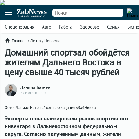
ZabNews
Новости Забайкалья
Спецоперация
Авто
Работа
Здоровье
Семья
Бизн
Главная
/
Лента
/
Новости
Домашний спортзал обойдётся
жителям Дальнего Востока в
цену свыше 40 тысяч рублей
Даниил Батеев
27 июня в 13:30
Фото: Даниил Батеев / сетевое издание «ЗабНьюс»
Эксперты проанализировали рынок спортивного
инвентаря в Дальневосточном федеральном
округе. Согласно полученным данным, жители