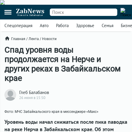
ZabNews
Новости Забайкалья
Спецоперация
Авто
Работа
Здоровье
Семья
Бизн
Главная
/
Лента
/
Новости
Спад уровня воды
продолжается на Нерче и
других реках в Забайкальском
крае
Глеб Балабанов
26 июня в 15:50
Фото: МЧС Забайкальского края в мессенджере «Макс»
Уровень воды начал снижаться после пика паводка
на реке Нерча в Забайкальском крае. Об этом