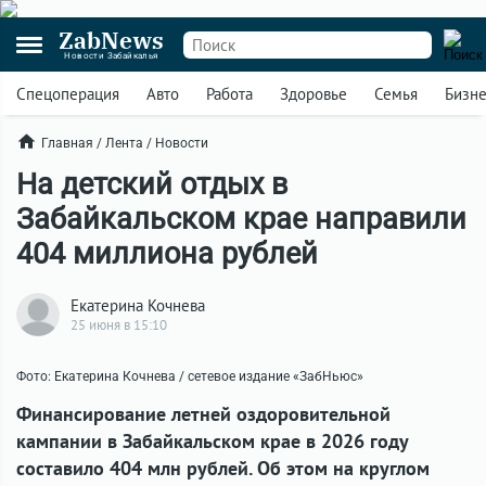
ZabNews
Новости Забайкалья
Спецоперация
Авто
Работа
Здоровье
Семья
Бизн
Главная
/
Лента
/
Новости
На детский отдых в
Забайкальском крае направили
404 миллиона рублей
Екатерина Кочнева
25 июня в 15:10
Фото: Екатерина Кочнева / сетевое издание «ЗабНьюс»
Финансирование летней оздоровительной
кампании в Забайкальском крае в 2026 году
составило 404 млн рублей. Об этом на круглом