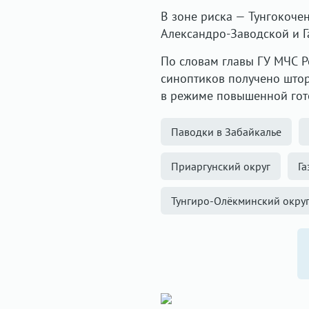
В зоне риска — Тунгокоче
Александро-Заводской и Г
По словам главы ГУ МЧС Р
синоптиков получено што
в режиме повышенной гот
Паводки в Забайкалье
Приаргунский округ
Га
Тунгиро-Олёкминский окру