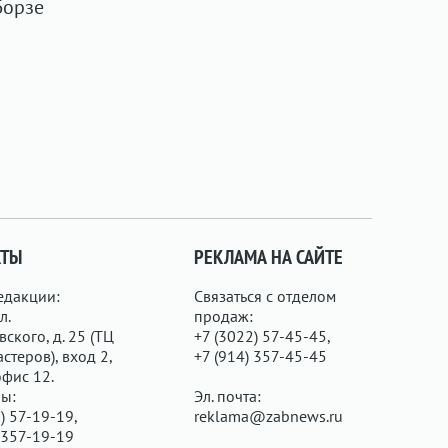
Борзе
КТЫ
РЕКЛАМА НА САЙТЕ
едакции:
Связаться с отделом
л.
продаж:
ского, д. 25 (ТЦ
+7 (3022) 57-45-45,
стеров), вход 2,
+7 (914) 357-45-45
офис 12.
ы:
Эл. почта:
) 57-19-19,
reklama@zabnews.ru
 357-19-19