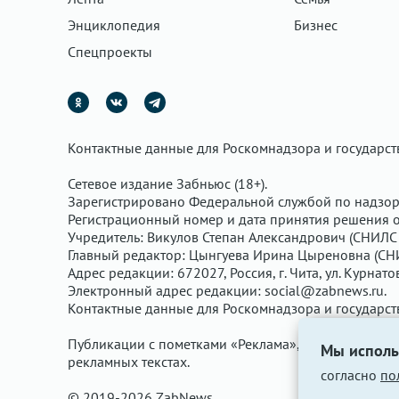
Энциклопедия
Бизнес
Спецпроекты
Контактные данные для Роскомнадзора и государс
Сетевое издание Забньюс (18+).
Зарегистрировано Федеральной службой по надзор
Регистрационный номер и дата принятия решения о 
Учредитель: Викулов Степан Александрович (СНИЛС 
Главный редактор: Цынгуева Ирина Цыреновна (СН
Адрес редакции: 672027, Россия, г. Чита, ул. Курнато
Электронный адрес редакции:
social@zabnews.ru
.
Контактные данные для Роскомнадзора и государс
Публикации с пометками «Реклама», «Выборы» опла
Мы исполь
рекламных текстах.
согласно
по
© 2019-2026 ZabNews