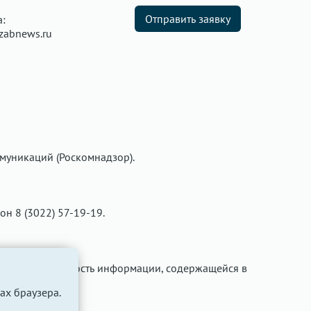
Отправить заявку
а:
zabnews.ru
муникаций (Роскомнадзор).
фон 8 (3022) 57-19-19.
ти за достоверность информации, содержащейся в
ах браузера.