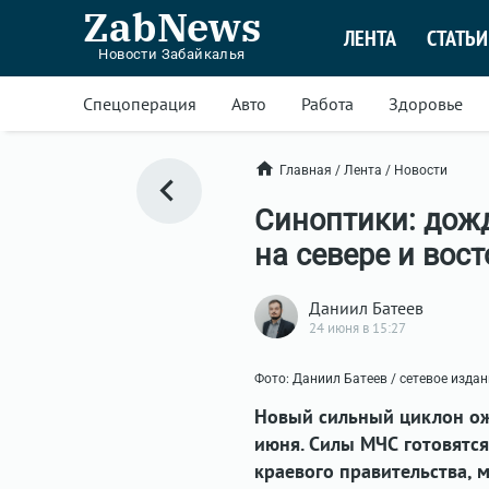
ZabNews
ЛЕНТА
СТАТЬИ
Новости Забайкалья
Спецоперация
Авто
Работа
Здоровье
Главная
/
Лента
/
Новости
Синоптики: дож
на севере и вос
Даниил Батеев
24 июня в 15:27
Фото: Даниил Батеев / сетевое изда
Новый сильный циклон ожи
июня. Силы МЧС готовятся
краевого правительства, 