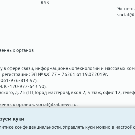
RSS
Эл. почт
social@
твенных органов
у в сфере связи, информационных технологий и массовых ком
регистрации: ЭЛ № ФС 77 – 76261 от 19.07.2019г.
061-976-814 97).
ИЛС-120-972-643 50).
вского, д. 25 (ТЦ Город мастеров), вход 2, 3 этаж, офис 12, теле
твенных органов:
social@zabnews.ru
.
чены рекламодателем. Редакция сайта не несёт ответственнос
зуем куки
литике конфиденциальности
. Управлять куки можно в настройк