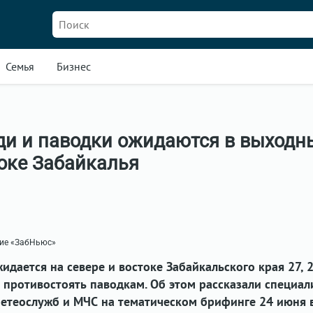
Семья
Бизнес
ди и паводки ожидаются в выходн
токе Забайкалья
ние «ЗабНьюс»
дается на севере и востоке Забайкальского края 27, 2
 противостоять паводкам. Об этом рассказали специал
метеослужб и МЧС на тематическом брифинге 24 июня в