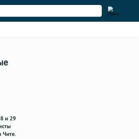
ые
8 и 29
исты
 Чите.