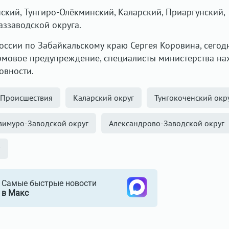
нский, Тунгиро-Олëкминский, Каларский, Приаргунский,
аззаводской округа.
оссии по Забайкальскому краю Сергея Коровина, сегод
рмовое предупреждение, специалисты министерства на
овности.
Происшествия
Каларский округ
Тунгокоченский окр
зимуро-Заводской округ
Александрово-Заводской округ
г
Самые быстрые новости
в Макс