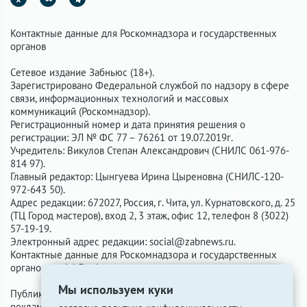
Контактные данные для Роскомнадзора и государственных
органов
Сетевое издание Забньюс (18+).
Зарегистрировано Федеральной службой по надзору в сфере
связи, информационных технологий и массовых
коммуникаций (Роскомнадзор).
Регистрационный номер и дата принятия решения о
регистрации: ЭЛ № ФС 77 – 76261 от 19.07.2019г.
Учредитель: Викулов Степан Александрович (СНИЛС 061-976-
814 97).
Главный редактор: Цынгуева Ирина Цыреновна (СНИЛС-120-
972-643 50).
Адрес редакции: 672027, Россия, г. Чита, ул. Курнатовского, д. 25
(ТЦ Город мастеров), вход 2, 3 этаж, офис 12, телефон 8 (3022)
57-19-19.
Электронный адрес редакции:
social@zabnews.ru
.
Контактные данные для Роскомнадзора и государственных
органов:
social@zabnews.ru
.
Мы используем куки
Публикации с пометками «Реклама», «Выборы» оплачены
рекламодателем. Редакция сайта не несёт ответственности за