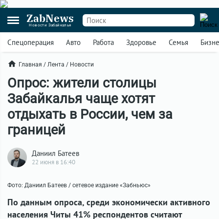
ZabNews
Новости Забайкалья
Спецоперация
Авто
Работа
Здоровье
Семья
Бизн
Главная
/
Лента
/
Новости
Опрос: жители столицы
Забайкалья чаще хотят
отдыхать в России, чем за
границей
Даниил Батеев
22 июня в 16:40
Фото: Даниил Батеев / сетевое издание «Забньюс»
По данным опроса, среди экономически активного
населения Читы 41% респондентов считают