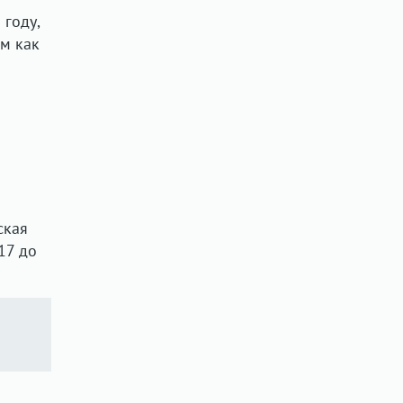
 году,
ом как
ская
17 до