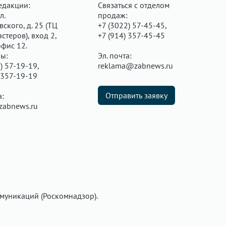
едакции:
Связаться с отделом
л.
продаж:
ского, д. 25 (ТЦ
+7 (3022) 57-45-45,
стеров), вход 2,
+7 (914) 357-45-45
офис 12.
ы:
Эл. почта:
) 57-19-19,
reklama@zabnews.ru
 357-19-19
Отправить заявку
а:
zabnews.ru
муникаций (Роскомнадзор).