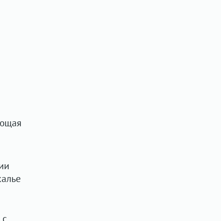
ующая
ии
калье
 с