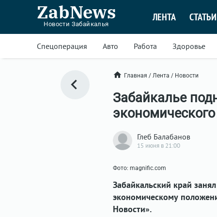
ZabNews
ЛЕНТА
СТАТЬИ
Новости Забайкалья
Спецоперация
Авто
Работа
Здоровье
Главная
/
Лента
/
Новости
Забайкалье подн
экономического
Глеб Балабанов
15 июня в 21:00
Фото: magnific.com
Забайкальский край занял
экономическому положени
Новости».