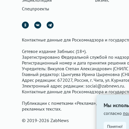
Энциклопедия
Бизнес
Спецпроекты
Контактные данные для Роскомнадзора и государс
Сетевое издание Забньюс (18+).
Зарегистрировано Федеральной службой по надзор
Регистрационный номер и дата принятия решения о 
Учредитель: Викулов Степан Александрович (СНИЛС 
Главный редактор: Цынгуева Ирина Цыреновна (СН
Адрес редакции: 672027, Россия, г. Чита, ул. Курнато
Электронный адрес редакции:
social@zabnews.ru
.
Контактные данные для Роскомнадзора и государс
Публикации с пометками «Реклама», «Выборы» опла
Мы исполь
рекламных текстах.
согласно
по
© 2019-2026 ZabNews
Понятно!