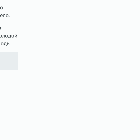
во
ело.
о
Молодой
боды.