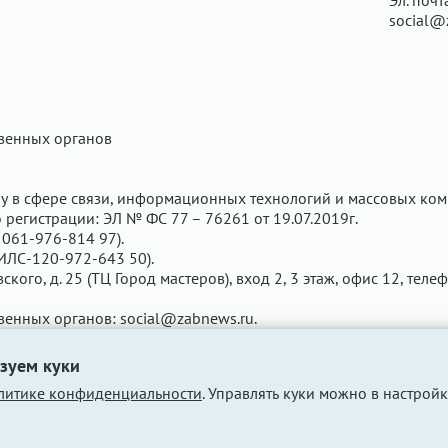
Эл. почт
social@
твенных органов
у в сфере связи, информационных технологий и массовых ком
регистрации: ЭЛ № ФС 77 – 76261 от 19.07.2019г.
061-976-814 97).
ИЛС-120-972-643 50).
вского, д. 25 (ТЦ Город мастеров), вход 2, 3 этаж, офис 12, теле
твенных органов:
social@zabnews.ru
.
чены рекламодателем. Редакция сайта не несёт ответственнос
зуем куки
литике конфиденциальности
. Управлять куки можно в настройк