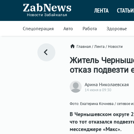
ZabNews
ЛЕНТА
СТАТЬИ
Новости Забайкалья
Спецоперация
Авто
Работа
Здоровье
Главная
/
Лента
/
Новости
Житель Черныше
отказ подвезти 
Арина Николаевская
14 июня в 09:30
Фото: Екатерина Кочнева / сетевое 
В Чернышевском округе 2
что тот отказался подвез
мессенджере «Макс».