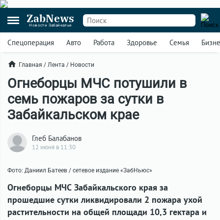
ZabNews
Новости Забайкалья
Спецоперация
Авто
Работа
Здоровье
Семья
Бизн
Главная
/
Лента
/
Новости
Огнеборцы МЧС потушили в
семь пожаров за сутки в
Забайкальском крае
Глеб Балабанов
12 июня в 11:30
Фото: Даниил Батеев / сетевое издание «ЗабНьюс»
Огнеборцы МЧС Забайкальского края за
прошедшие сутки ликвидировали 2 пожара ухой
растительности на общей площади 10,3 гектара и