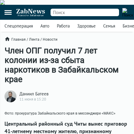
ZabNews
Новости Забайкалья
Спецоперация
Авто
Работа
Здоровье
Семья
Бизн
Главная
/
Лента
/
Новости
Член ОПГ получил 7 лет
колонии из-за сбыта
наркотиков в Забайкальском
крае
Даниил Батеев
11 июня в 15:20
Фото: прокуратура Забайкальского края в мессенджере «МАКС»
Центральный районный суд Читы вынес приговор
41-летнему местному жителю, признанному