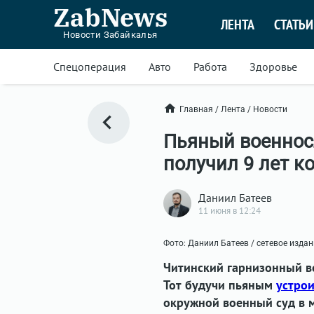
ZabNews
ЛЕНТА
СТАТЬИ
Новости Забайкалья
Спецоперация
Авто
Работа
Здоровье
Главная
/
Лента
/
Новости
Пьяный военносл
получил 9 лет к
Даниил Батеев
11 июня в 12:24
Фото: Даниил Батеев / сетевое изда
Читинский гарнизонный в
Тот будучи пьяным
устро
окружной военный суд в 