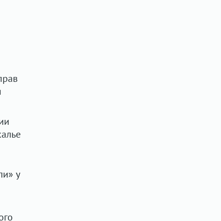
прав
я
ии
калье
ли» у
ого