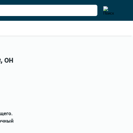
, он
щего.
точный