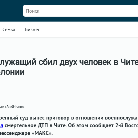
Семья
Бизнес
ужащий сбил двух человек в Чите
олонии
ние «ЗабНьюс»
оенный суд вынес приговор в отношении военнослужа
ил
смертельное ДТП в Чите. Об этом сообщает 2-й Вос
мессенджере «МАКС».