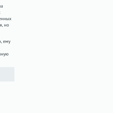
на
с
ченных
я, но
, ему
нную