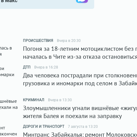
в Макс
ПРОИСШЕСТВИЯ
Вчера в 20:30
Погоня за 18-летним мотоциклистом без 
началась в Чите из-за отказа остановитьс
ДТП
Вчера в 16:28
Два человека пострадали при столкновен
грузовика и иномарки под селом в Забай
КРИМИНАЛ
Вчера в 13:30
Злоумышленники угнали вишнёвые «жигу
жителя Балея и поехали на заправку
ДОРОГИ И ТРАНСПОРТ
7 августа в 13:20
Минтранс Забайкалья: ремонт Молоковск