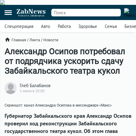
ZabNews
Новости Забайкалья
Спецоперация
Авто
Работа
Здоровье
Семья
Бизн
Главная
/
Лента
/
Новости
Александр Осипов потребовал
от подрядчика ускорить сдачу
Забайкальского театра кукол
Глеб Балабанов
5 июня в 20:00
Скриншот: канал Александра Осипова в мессенджере «Макс»
Губернатор Забайкальского края Александр Осипов
проверил ход реконструкции Забайкальского
государственного театра кукол. Об этом глава