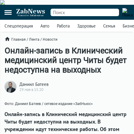
ZabNews
Новости Забайкалья
Спецоперация
Авто
Работа
Здоровье
Семья
Бизн
Главная
/
Лента
/
Новости
Онлайн-запись в Клинический
медицинский центр Читы будет
недоступна на выходных
Даниил Батеев
29 мая в 15:20
Фото: Даниил Батеев / сетевое издание «ЗабНьюс»
Онлайн-запись в Клинический медицинский центр
Читы будет недоступна на выходных. В
учреждении идут технические работы. Об этом