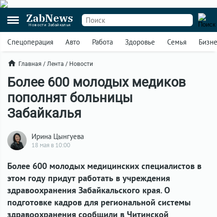
ZabNews
Новости Забайкалья
Спецоперация
Авто
Работа
Здоровье
Семья
Бизн
Главная
/
Лента
/
Новости
Более 600 молодых медиков
пополнят больницы
Забайкалья
Ирина Цынгуева
18 мая в 10:00
Более 600 молодых медицинских специалистов в
этом году придут работать в учреждения
здравоохранения Забайкальского края. О
подготовке кадров для региональной системы
здравоохранения сообщили в Читинской