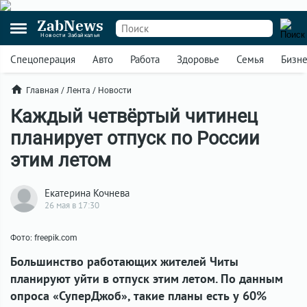
ZabNews
Новости Забайкалья
Спецоперация
Авто
Работа
Здоровье
Семья
Бизн
Главная
/
Лента
/
Новости
Каждый четвёртый читинец
планирует отпуск по России
этим летом
Екатерина Кочнева
26 мая в 17:30
Фото: freepik.com
Большинство работающих жителей Читы
планируют уйти в отпуск этим летом. По данным
опроса «СуперДжоб», такие планы есть у 60%