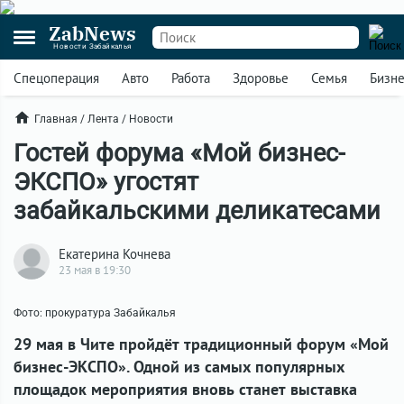
ZabNews
Новости Забайкалья
Спецоперация
Авто
Работа
Здоровье
Семья
Бизн
Главная
/
Лента
/
Новости
Гостей форума «Мой бизнес-
ЭКСПО» угостят
забайкальскими деликатесами
Екатерина Кочнева
23 мая в 19:30
Фото: прокуратура Забайкалья
29 мая в Чите пройдёт традиционный форум «Мой
бизнес-ЭКСПО». Одной из самых популярных
площадок мероприятия вновь станет выставка