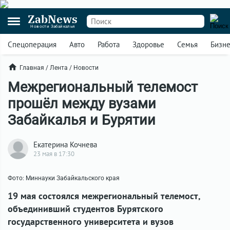
ZabNews
Новости Забайкалья
Спецоперация
Авто
Работа
Здоровье
Семья
Бизн
Главная
/
Лента
/
Новости
Межрегиональный телемост
прошёл между вузами
Забайкалья и Бурятии
Екатерина Кочнева
23 мая в 17:30
Фото: Миннауки Забайкальского края
19 мая состоялся межрегиональный телемост,
объединивший студентов Бурятского
государственного университета и вузов