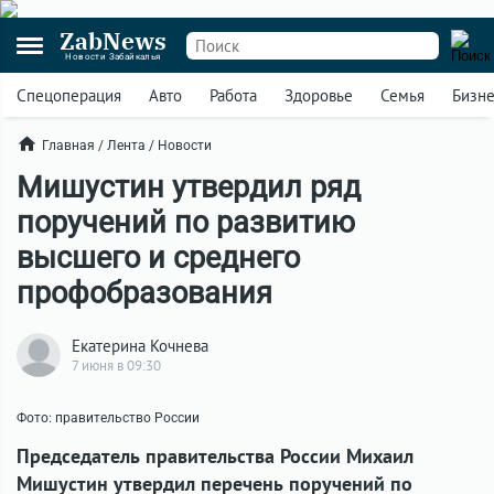
ZabNews
Новости Забайкалья
Спецоперация
Авто
Работа
Здоровье
Семья
Бизн
Главная
/
Лента
/
Новости
Мишустин утвердил ряд
поручений по развитию
высшего и среднего
профобразования
Екатерина Кочнева
7 июня в 09:30
Фото: правительство России
Председатель правительства России Михаил
Мишустин утвердил перечень поручений по