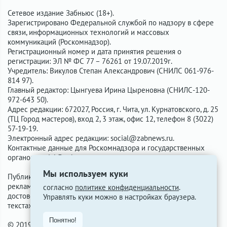
Сетевое издание Забньюс (18+).
Зарегистрировано Федеральной службой по надзору в сфере
связи, информационных технологий и массовых
коммуникаций (Роскомнадзор).
Регистрационный номер и дата принятия решения о
регистрации: ЭЛ № ФС 77 – 76261 от 19.07.2019г.
Учредитель: Викулов Степан Александрович (СНИЛС 061-976-
814 97).
Главный редактор: Цынгуева Ирина Цыреновна (СНИЛС-120-
972-643 50).
Адрес редакции: 672027, Россия, г. Чита, ул. Курнатовского, д. 25
(ТЦ Город мастеров), вход 2, 3 этаж, офис 12, телефон 8 (3022)
57-19-19.
Электронный адрес редакции:
social@zabnews.ru
.
Контактные данные для Роскомнадзора и государственных
органов:
social@zabnews.ru
.
Мы используем куки
Публикации с пометками «Реклама», «Выборы» оплачены
рекламодателем. Редакция сайта не несёт ответственности за
согласно
политике конфиденциальности
.
достоверность информации, содержащейся в рекламных
Управлять куки можно в настройках браузера.
текстах.
Понятно!
© 2019-2026 ZabNews