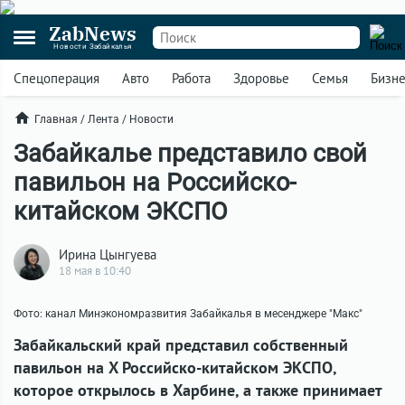
ZabNews
Новости Забайкалья
Спецоперация
Авто
Работа
Здоровье
Семья
Бизн
Главная
/
Лента
/
Новости
Забайкалье представило свой
павильон на Российско-
китайском ЭКСПО
Ирина Цынгуева
18 мая в 10:40
Фото: канал Минэкономразвития Забайкалья в месенджере "Макс"
Забайкальский край представил собственный
павильон на X Российско-китайском ЭКСПО,
которое открылось в Харбине, а также принимает