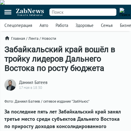
ZabNews
Новости Забайкалья
Спецоперация
Авто
Работа
Здоровье
Семья
Бизн
Главная
/
Лента
/
Новости
Забайкальский край вошёл в
тройку лидеров Дальнего
Востока по росту бюджета
Даниил Батеев
17 мая в 18:30
Фото: Даниил Батеев / сетевое издание "ЗабНьюс"
За последние пять лет Забайкальский край занял
третье место среди субъектов Дальнего Востока
по приросту доходов консолидированного