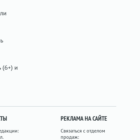
яли
ль
(6+) и
КТЫ
РЕКЛАМА НА САЙТЕ
едакции:
Связаться с отделом
л.
продаж: