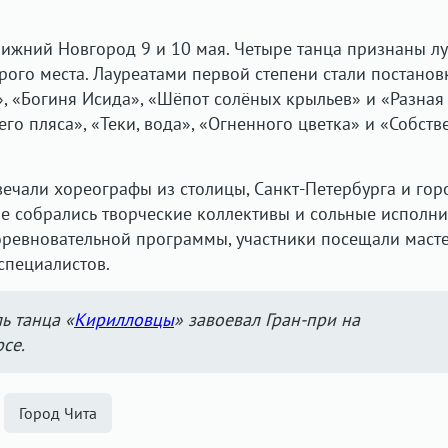
ижний Новгород 9 и 10 мая. Четыре танца признаны л
рого места. Лауреатами первой степени стали постанов
, «Богиня Исида», «Шёпот солёных крыльев» и «Разная
его пляса», «Теки, вода», «Огненного цветка» и «Собств
вечали хореографы из столицы, Санкт-Петербурга и гор
ле собрались творческие коллективы и сольные исполн
оревновательной программы, участники посещали маст
специалистов.
ь танца «
Кирилловцы
» завоевал Гран-при на
се.
Город Чита