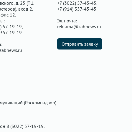
ского, д. 25 (ТЦ
+7 (3022) 57-45-45,
стеров), вход 2,
+7 (914) 357-45-45
офис 12.
ы:
Эл. почта:
) 57-19-19,
reklama@zabnews.ru
 357-19-19
Отправить заявку
а:
zabnews.ru
муникаций (Роскомнадзор).
фон 8 (3022) 57-19-19.