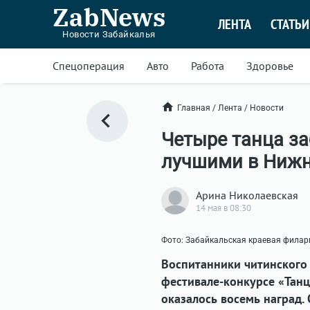
ZabNews
ЛЕНТА
СТАТЬИ
Новости Забайкалья
Спецоперация
Авто
Работа
Здоровье
Главная
/
Лента
/
Новости
Четыре танца з
лучшими в Нижн
Арина Николаевская
14 мая в 08:30
Фото: Забайкальская краевая фила
Воспитанники читинского
фестивале-конкурсе «Танц
оказалось восемь наград.