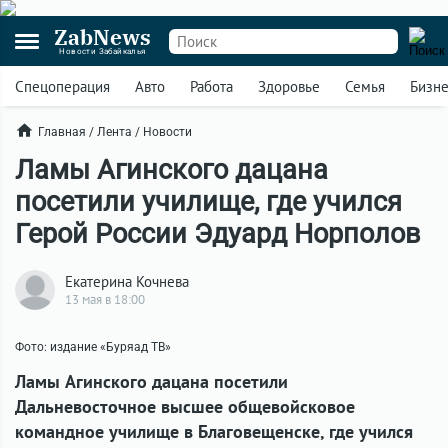
ZabNews
Новости Забайкалья
Спецоперация
Авто
Работа
Здоровье
Семья
Бизн
Главная
/
Лента
/
Новости
Ламы Агинского дацана
посетили училище, где учился
Герой России Эдуард Норполов
Екатерина Кочнева
13 мая в 18:00
Фото: издание «Буряад ТВ»
Ламы Агинского дацана посетили
Дальневосточное высшее общевойсковое
командное училище в Благовещенске, где учился