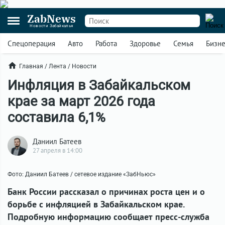
ZabNews
Новости Забайкалья
Спецоперация
Авто
Работа
Здоровье
Семья
Бизн
Главная
/
Лента
/
Новости
Инфляция в Забайкальском
крае за март 2026 года
составила 6,1%
Даниил Батеев
27 апреля в 14:00
Фото: Даниил Батеев / сетевое издание «ЗабНьюс»
Банк России рассказал о причинах роста цен и о
борьбе с инфляцией в Забайкальском крае.
Подробную информацию сообщает пресс-служба