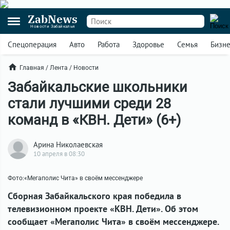
ZabNews
Новости Забайкалья
Спецоперация
Авто
Работа
Здоровье
Семья
Бизн
Главная
/
Лента
/
Новости
Забайкальские школьники
стали лучшими среди 28
команд в «КВН. Дети» (6+)
Арина Николаевская
10 апреля в 08:30
Фото:«Мегаполис Чита» в своём мессенджере
Сборная Забайкальского края победила в
телевизионном проекте «КВН. Дети». Об этом
сообщает «Мегаполис Чита» в своём мессенджере.