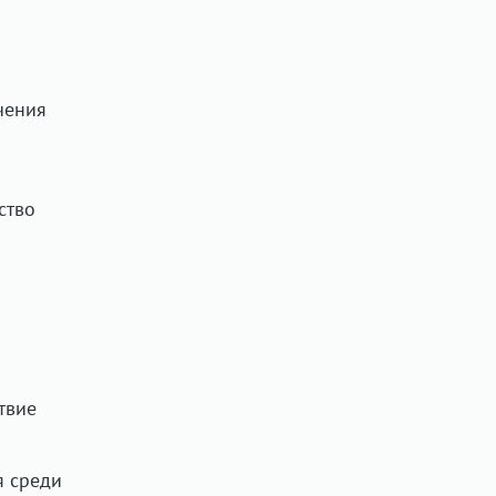
чения
ство
твие
я среди