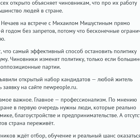
сех открыто объясняет чиновникам, что про их работу
ьшинство людей в стране.
й Нечаев на встрече с Михаилом Мишустиным прямо
й годом без запретов, потому что бесконечные ограни
ю.
т, что самый эффективный способ остановить политику
уму. Чиновники изменят политику, только если большин
а оппозиционные партии.
ъявили открытый набор кандидатов — любой житель
 заявку на сайте newpeople.ru.
амое важное. Главное — профессионализм. По мнению
стране в первую очередь нужны люди, которые реально
ике, благоустройстве и предпринимательстве. А отсутс
тов страна переживёт.
тников ждёт отбор, обучение и реальный шанс оказатьс