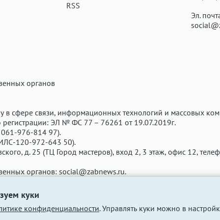
RSS
Эл. почт
social@
твенных органов
у в сфере связи, информационных технологий и массовых ком
регистрации: ЭЛ № ФС 77 – 76261 от 19.07.2019г.
061-976-814 97).
ИЛС-120-972-643 50).
вского, д. 25 (ТЦ Город мастеров), вход 2, 3 этаж, офис 12, теле
твенных органов:
social@zabnews.ru
.
чены рекламодателем. Редакция сайта не несёт ответственнос
зуем куки
литике конфиденциальности
. Управлять куки можно в настройк