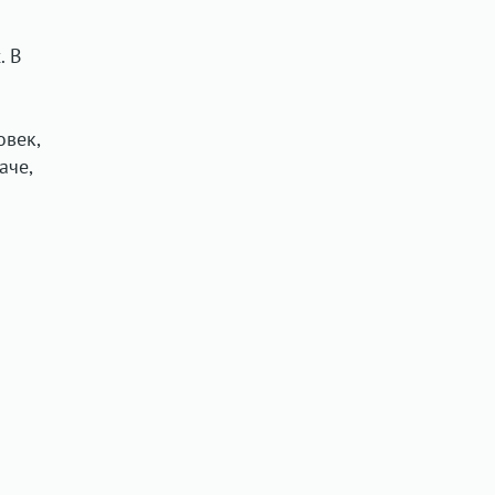
. В
овек,
аче,