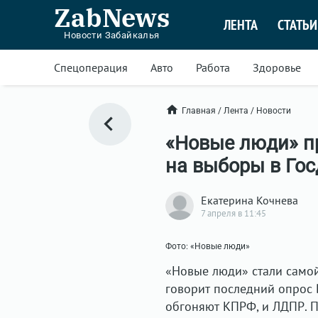
ZabNews
ЛЕНТА
СТАТЬИ
Новости Забайкалья
Спецоперация
Авто
Работа
Здоровье
Главная
/
Лента
/
Новости
«Новые люди» п
на выборы в Го
Екатерина Кочнева
7 апреля в 11:45
Фото: «Новые люди»
«Новые люди» стали само
говорит последний опрос 
обгоняют КПРФ, и ЛДПР. П