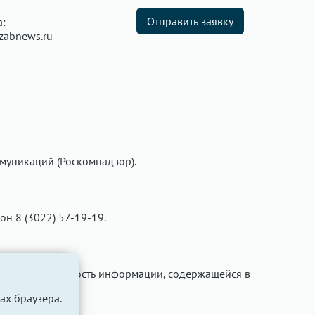
Отправить заявку
а:
zabnews.ru
муникаций (Роскомнадзор).
фон 8 (3022) 57-19-19.
ти за достоверность информации, содержащейся в
ах браузера.