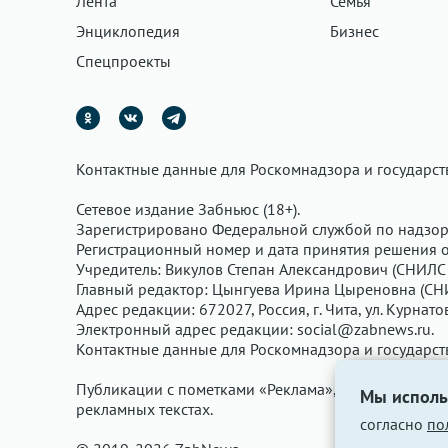
Лента
Семья
Энциклопедия
Бизнес
Спецпроекты
Контактные данные для Роскомнадзора и государс
Сетевое издание Забньюс (18+).
Зарегистрировано Федеральной службой по надзор
Регистрационный номер и дата принятия решения о 
Учредитель: Викулов Степан Александрович (СНИЛС 
Главный редактор: Цынгуева Ирина Цыреновна (СН
Адрес редакции: 672027, Россия, г. Чита, ул. Курнато
Электронный адрес редакции:
social@zabnews.ru
.
Контактные данные для Роскомнадзора и государс
Публикации с пометками «Реклама», «Выборы» опла
Мы исполь
рекламных текстах.
согласно
по