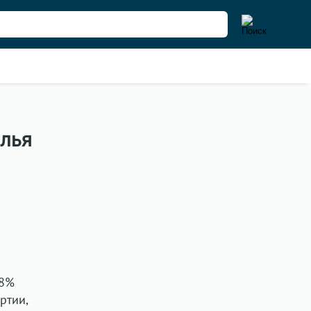
алья
,8%
ртии,