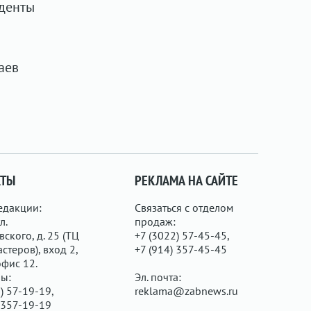
денты
я
аев
КТЫ
РЕКЛАМА НА САЙТЕ
едакции:
Связаться с отделом
л.
продаж:
ского, д. 25 (ТЦ
+7 (3022) 57-45-45,
стеров), вход 2,
+7 (914) 357-45-45
офис 12.
ы:
Эл. почта:
) 57-19-19,
reklama@zabnews.ru
 357-19-19