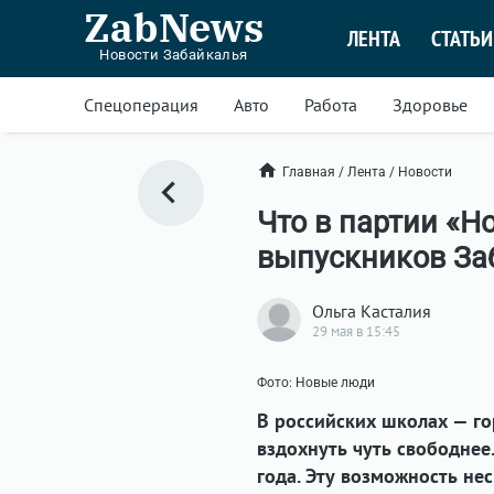
ZabNews
ЛЕНТА
СТАТЬИ
Новости Забайкалья
Спецоперация
Авто
Работа
Здоровье
Главная
/
Лента
/
Новости
Что в партии «Н
выпускников За
Ольга Касталия
29 мая в 15:45
Фото: Новые люди
В российских школах — го
вздохнуть чуть свободнее
года. Эту возможность не