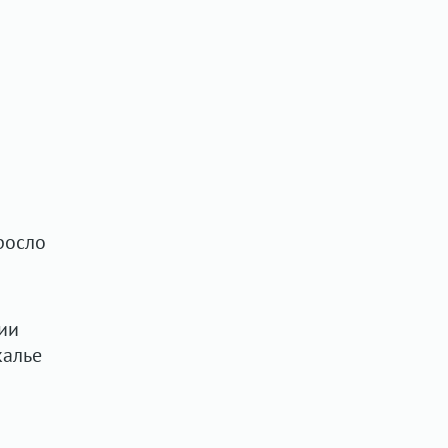
росло
ии
калье