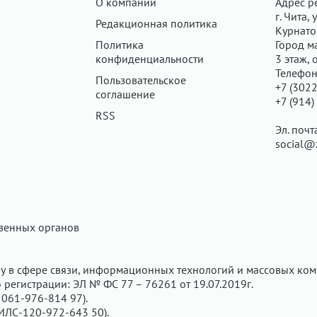
О компании
Адрес р
г. Чита, у
Редакционная политика
Курнатов
Политика
Город ма
конфиденциальности
3 этаж, 
Телефон
Пользовательское
+7 (3022
соглашение
+7 (914)
RSS
Эл. почт
social@
твенных органов
у в сфере связи, информационных технологий и массовых ком
регистрации: ЭЛ № ФС 77 – 76261 от 19.07.2019г.
061-976-814 97).
ИЛС-120-972-643 50).