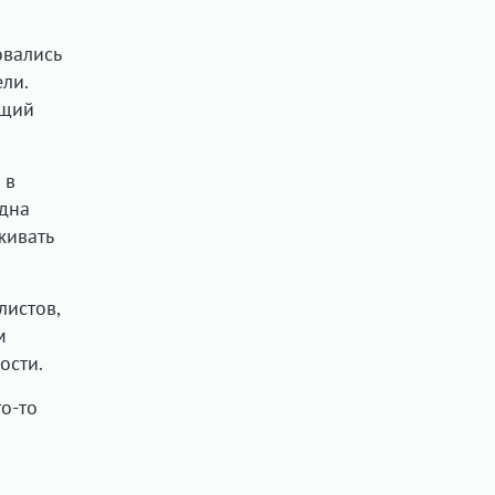
овались
ли.
ющий
 в
одна
живать
листов,
м
ости.
о-то