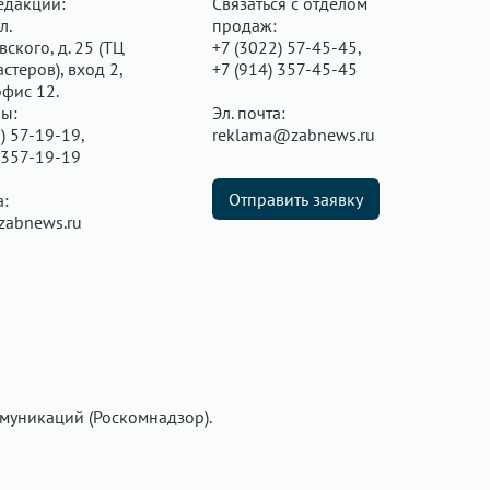
едакции:
Связаться с отделом
л.
продаж:
ского, д. 25 (ТЦ
+7 (3022) 57-45-45,
стеров), вход 2,
+7 (914) 357-45-45
офис 12.
ы:
Эл. почта:
) 57-19-19,
reklama@zabnews.ru
 357-19-19
Отправить заявку
а:
zabnews.ru
муникаций (Роскомнадзор).