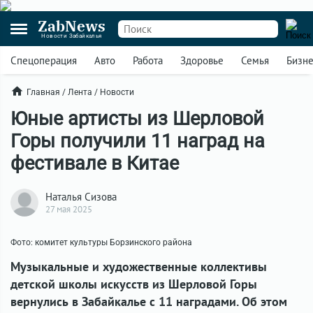
ZabNews
Новости Забайкалья
Спецоперация
Авто
Работа
Здоровье
Семья
Бизн
Главная
/
Лента
/
Новости
Юные артисты из Шерловой
Горы получили 11 наград на
фестивале в Китае
Наталья Сизова
27 мая 2025
Фото: комитет культуры Борзинского района
Музыкальные и художественные коллективы
детской школы искусств из Шерловой Горы
вернулись в Забайкалье с 11 наградами. Об этом