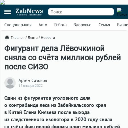
ZabNews
Новости Забайкалья
Спецоперация
Авто
Работа
Здоровье
Семья
Бизн
Главная
/
Лента
/
Новости
Фигурант дела Лёвочкиной
сняла со счёта миллион рублей
после СИЗО
Артём Сазонов
17 января 2022
Один из фигурантов уголовного дела
о контрабанде леса из Забайкальского края
в Китай Елена Князева после выхода
из следственного изолятора в 2020 году сняла
со счёта фиктивной фирмы один миллион рублей.