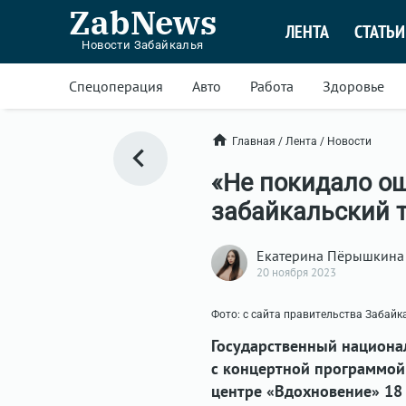
ZabNews
ЛЕНТА
СТАТЬИ
Новости Забайкалья
Спецоперация
Авто
Работа
Здоровье
Главная
/
Лента
/
Новости
«Не покидало ощ
забайкальский т
Екатерина Пёрышкина
20 ноября 2023
Фото: с сайта правительства Забайк
Государственный национал
с концертной программой
центре «Вдохновение» 18 