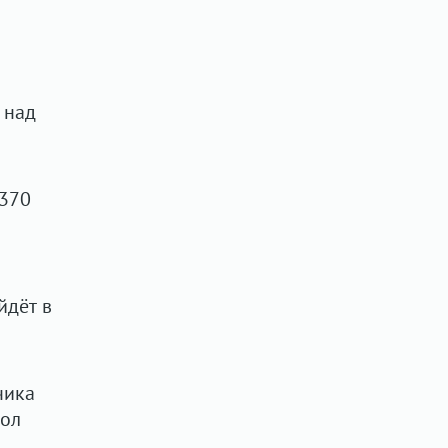
 над
 370
йдёт в
чика
кол