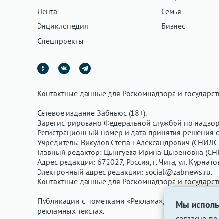
Лента
Семья
Энциклопедия
Бизнес
Спецпроекты
Контактные данные для Роскомнадзора и государс
Сетевое издание Забньюс (18+).
Зарегистрировано Федеральной службой по надзор
Регистрационный номер и дата принятия решения о 
Учредитель: Викулов Степан Александрович (СНИЛС 
Главный редактор: Цынгуева Ирина Цыреновна (СН
Адрес редакции: 672027, Россия, г. Чита, ул. Курнато
Электронный адрес редакции:
social@zabnews.ru
.
Контактные данные для Роскомнадзора и государс
Публикации с пометками «Реклама», «Выборы» опла
Мы исполь
рекламных текстах.
согласно
по