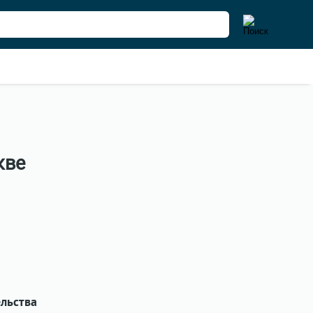
кве
м
льства