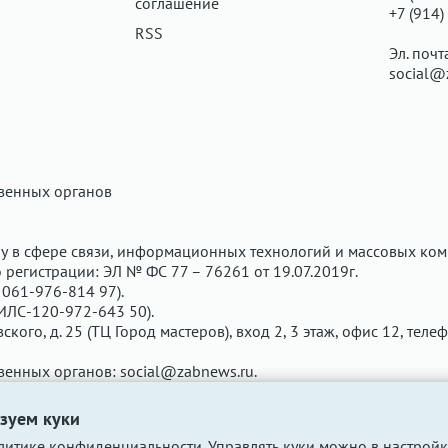
соглашение
+7 (914)
RSS
Эл. почт
social@
твенных органов
у в сфере связи, информационных технологий и массовых ком
регистрации: ЭЛ № ФС 77 – 76261 от 19.07.2019г.
061-976-814 97).
ИЛС-120-972-643 50).
вского, д. 25 (ТЦ Город мастеров), вход 2, 3 этаж, офис 12, теле
твенных органов:
social@zabnews.ru
.
чены рекламодателем. Редакция сайта не несёт ответственнос
зуем куки
литике конфиденциальности
. Управлять куки можно в настройк