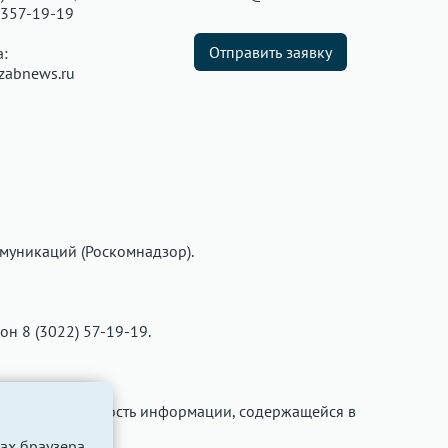
 357-19-19
Отправить заявку
а:
zabnews.ru
муникаций (Роскомнадзор).
фон 8 (3022) 57-19-19.
ти за достоверность информации, содержащейся в
ах браузера.