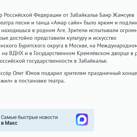
ор Российской Федерации от Забайкалья Баир Жамсуев
 театра песни и танца «Амар сайн» было ярким и подли
 находишься в родном Аге. Зрители испытывали огром
орые достойно представили культуру и искусство
инского Бурятского округа в Москве, на Международно
 на ВДНХ и в Государственном Кремлёвском дворце в 
оссийской государственности в Забайкалье.
иссёр Олег Юмов подарил зрителям праздничный конце
жил» в постановке театра.
Самые быстрые новости
в Макс