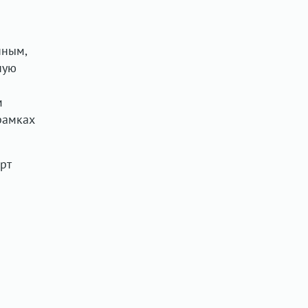
нным,
ную
м
рамках
рт