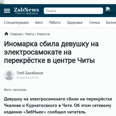
ZabNews
Новости Забайкалья
Спецоперация
Авто
Работа
Здоровье
Семья
Бизн
Главная
/
Лента
/
Новости
Иномарка сбила девушку на
электросамокате на
перекрёстке в центре Читы
Глеб Балабанов
9 июля в 14:50
Фото: читатель
Девушку на электросамокате сбили на перекрёстке
Чкалова и Курнатосвкого в Чите. Об этом сетевому
изданию «ЗабНьюс» сообщил читатель.