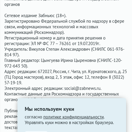
органов
Сетевое издание Забньюс (18+).
Зарегистрировано Федеральной службой по надзору в сфере
связи, информационных технологий и массовых
коммуникаций (Роскомнадзор).
Регистрационный номер и дата принятия решения о
регистрации: ЭЛ № ФС 77 – 76261 от 19.07.2019г.
Учредитель: Викулов Степан Александрович (СНИЛС 061-976-
814 97).
Главный редактор: Цынгуева Ирина Цыреновна (СНИЛС-120-
972-643 50).
Адрес редакции: 672027, Россия, г. Чита, ул. Курнатовского, д. 25
(ТЦ Город мастеров), вход 2, 3 этаж, офис 12, телефон 8 (3022)
57-19-19.
Электронный адрес редакции:
social@zabnews.ru
.
Контактные данные для Роскомнадзора и государственных
органов:
social@zabnews.ru
.
Мы используем куки
Публикации с пометками «Реклама», «Выборы» оплачены
рекламодателем. Редакция сайта не несёт ответственности за
согласно
политике конфиденциальности
.
достоверность информации, содержащейся в рекламных
Управлять куки можно в настройках браузера.
текстах.