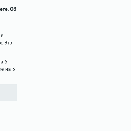
ете. Об
 в
. Это
а 5
те на 3