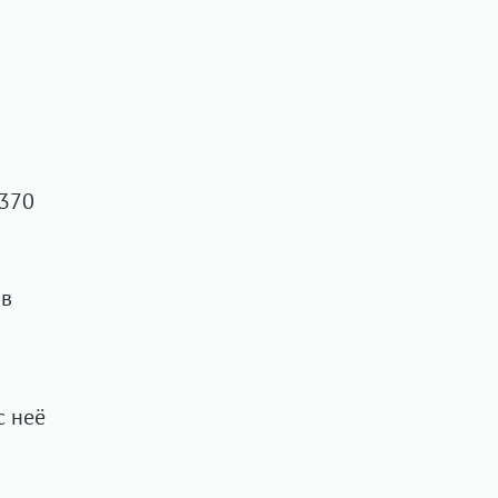
 370
 в
с неё