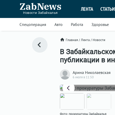
ZabNews
ЛЕНТА
СТАТЬИ
Новости Забайкалья
Спецоперация
Авто
Работа
Здоровье
Главная
/
Лента
/
Новости
В Забайкальском
публикации в ин
Арина Николаевская
6 июля в 11:50
Фото: прокуратуры Забайкалья