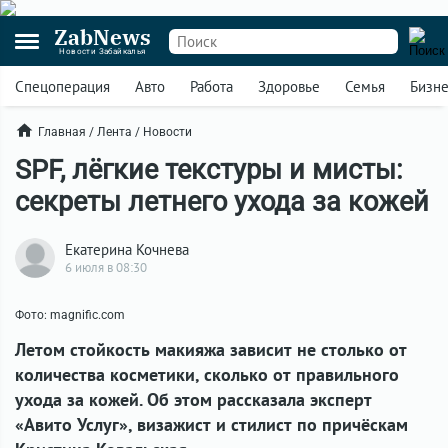
ZabNews
Новости Забайкалья
Спецоперация
Авто
Работа
Здоровье
Семья
Бизн
Главная
/
Лента
/
Новости
SPF, лёгкие текстуры и мисты:
секреты летнего ухода за кожей
Екатерина Кочнева
6 июля в 08:30
Фото: magnific.com
Летом стойкость макияжа зависит не столько от
количества косметики, сколько от правильного
ухода за кожей. Об этом рассказала эксперт
«Авито Услуг», визажист и стилист по причёскам