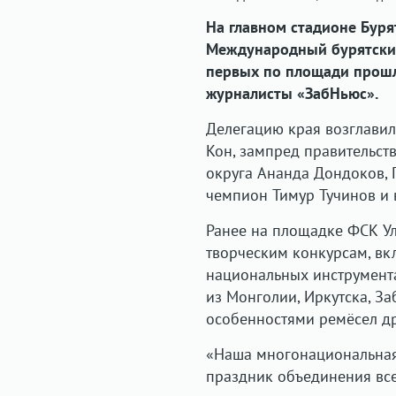
На главном стадионе Буря
Международный бурятский
первых по площади прошл
журналисты «ЗабНьюс».
Делегацию края возглави
Кон, зампред правительст
округа Ананда Дондоков,
чемпион Тимур Тучинов и 
Ранее на площадке ФСК Ул
творческим конкурсам, вк
национальных инструмента
из Монголии, Иркутска, З
особенностями ремёсел др
«Наша многонациональная 
праздник объединения вс