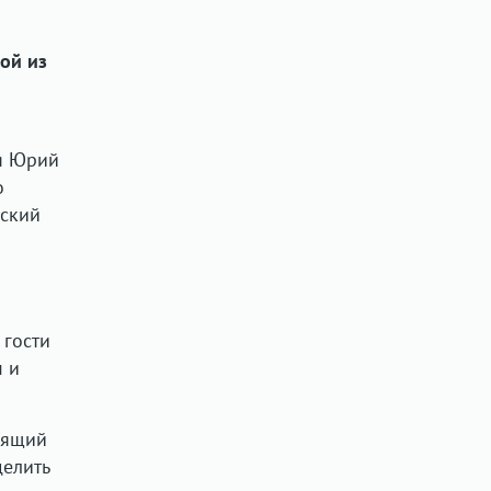
ой из
ия Юрий
о
йский
 гости
м и
оящий
делить