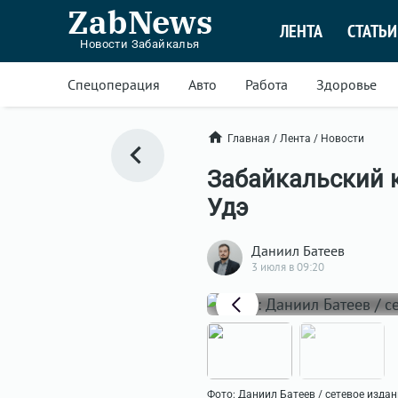
ZabNews
ЛЕНТА
СТАТЬИ
Новости Забайкалья
Спецоперация
Авто
Работа
Здоровье
Главная
/
Лента
/
Новости
Забайкальский к
Удэ
Даниил Батеев
3 июля в 09:20
Фото: Даниил Батеев / сетевое изда