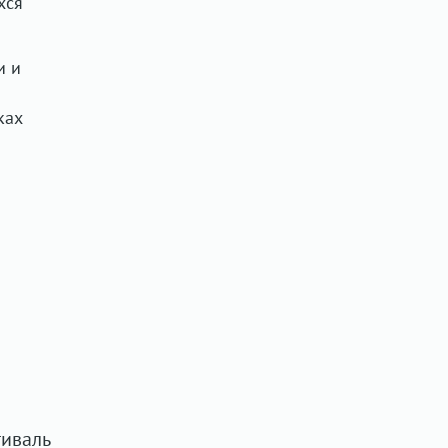
хся
и и
ках
тиваль