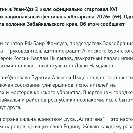
тии в Улан-Удэ 2 июля официально стартовал XVI
 национальный фестиваль «Алтаргана-2026» (6+). Одн
а колонна Забайкальского края. Об этом сообщают
ли сенатор РФ Баир Жамсуев, председатель Заксобран
ва — руководитель администрации Агинского Бурятског
 Герой России Балдан Цыдыпов, двукратный паралимпи
всемирно известный скульптор Даши Намдаков.
ан-Удэ глава Бурятии Алексей Цыденов дал старт шести
лючая состязания улигершинов, исполнителей на
х и мастеров конского убранства. В юрточном городке
абайкалья и районов республики познакомились с быто
уг друга.
страна сильна единством духа. „Алтаргана“ — это наст
ех народов, ценящих свою Родину. Желаю каждому раз