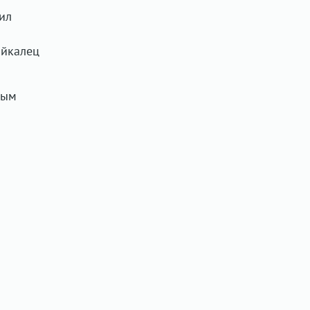
ил
айкалец
ным