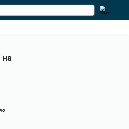
 на
ую