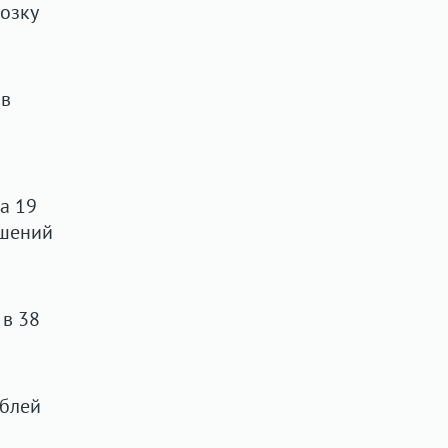
озку
 в
а 19
ушений
 в 38
ублей