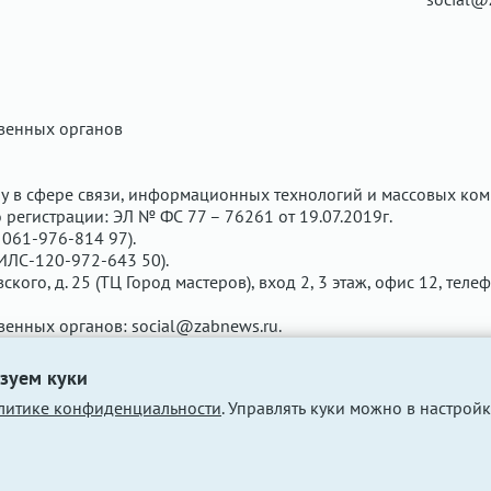
твенных органов
у в сфере связи, информационных технологий и массовых ком
регистрации: ЭЛ № ФС 77 – 76261 от 19.07.2019г.
061-976-814 97).
ИЛС-120-972-643 50).
вского, д. 25 (ТЦ Город мастеров), вход 2, 3 этаж, офис 12, теле
твенных органов:
social@zabnews.ru
.
чены рекламодателем. Редакция сайта не несёт ответственнос
зуем куки
литике конфиденциальности
. Управлять куки можно в настройк