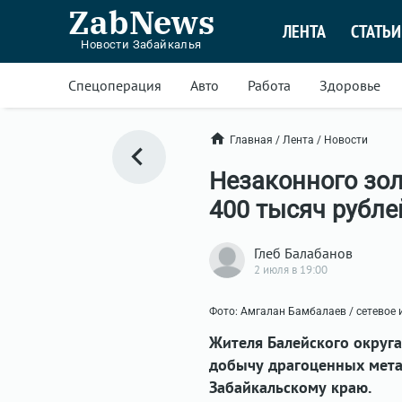
ZabNews
ЛЕНТА
СТАТЬИ
Новости Забайкалья
Спецоперация
Авто
Работа
Здоровье
Главная
/
Лента
/
Новости
Незаконного зо
400 тысяч рубле
Глеб Балабанов
2 июля в 19:00
Фото: Амгалан Бамбалаев / сетевое
Жителя Балейского округа
добычу драгоценных мета
Забайкальскому краю.